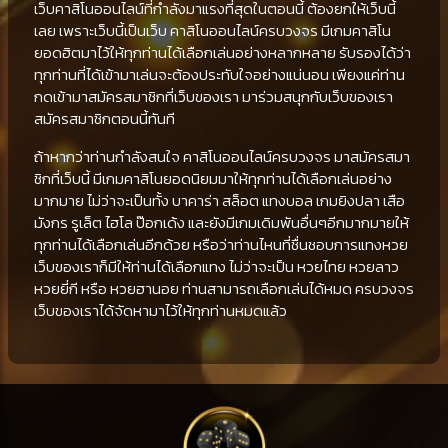
เว็บคาสิโนออนไลน์ที่กำลังมาแรงที่สุดในตอนนี้ ต้องยกให้เว็บนี้
เลย เพราะเว็บนี้เป็นเว็บ คาสิโนออนไลน์ครบวงจร มีเกมคาสิโน
ยอดฮิตมาไว้ให้ทุกท่านได้เลือกเล่นอย่างหลากหลาย รับรองได้ว่า
ทุกท่านที่ได้เข้ามาเล่นจะต้องประทับใจอย่างแน่นอน เพียงแค่ท่าน
กดเข้ามาสมัครสมาชิกที่เว็บของเรา มาร่วมสนุกกับเว็บของเรา
สมัครสมาชิกตอนนี้ทันที
ถ้าหากว่าท่านกำลังสนใจ คาสิโนออนไลน์ครบวงจร มาสมัครสมา
ชิกที่เว็บนี้ มีเกมคาสิโนยอดนิยมมาให้ทุกท่านได้เลือกเล่นอย่าง
มากมาย ไม่ว่าจะเป็นทั้ง บาคาร่า สล็อต แทงบอล เกมยิงปลา เสือ
มังกร รูเล็ต ไฮโล ป๊อกเด้ง และยังมีเกมเดิมพันอื่นๆอีกมากมายให้
ทุกท่านได้เลือกเล่นอีกด้วย หรือว่าท่านไหนที่ชื่นชอบการแทงหวย
เว็บของเราก็มีให้ท่านได้เลือกแทง ไม่ว่าจะเป็น หวยไทย หวยลาว
หวยยี่กี หรือ หวยฮานอย ท่านสามารถเลือกเล่นได้หมด ครบวงจร
เว็บของเราได้จัดหามาไว้ให้ทุกท่านหมดแล้ว